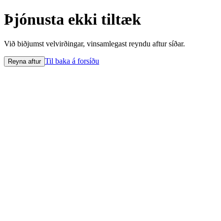
Þjónusta ekki tiltæk
Við biðjumst velvirðingar, vinsamlegast reyndu aftur síðar.
Til baka á forsíðu
Reyna aftur