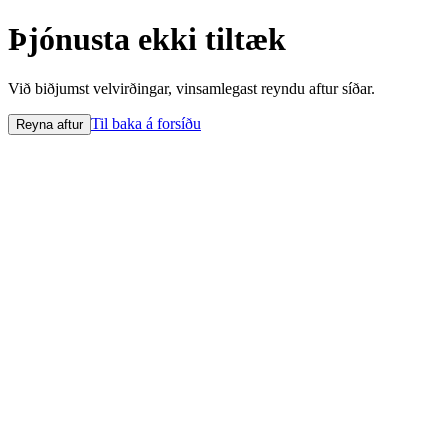
Þjónusta ekki tiltæk
Við biðjumst velvirðingar, vinsamlegast reyndu aftur síðar.
Til baka á forsíðu
Reyna aftur