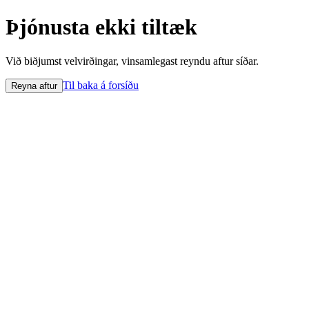
Þjónusta ekki tiltæk
Við biðjumst velvirðingar, vinsamlegast reyndu aftur síðar.
Til baka á forsíðu
Reyna aftur