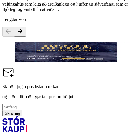
veitingahús sem leita að áreiðanlegu og ljúffengu sjávarfangi sem er
fljótlegt og einfalt í matreiðslu.
Tengdar vörur
Besti Bitinn Þorskhnakkar, 9x 500g
Vörunúmer:
9004237
Skráðu þig á póstlistann okkar
og fáðu allt það nýjasta í pósthólfið þitt
Skrá mig