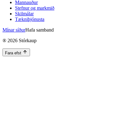
Mannauður
Stefnur og markmið
Skilmálar
Tækniþjónusta
Mínar síður
Hafa samband
®
2026
Stórkaup
Fara efst