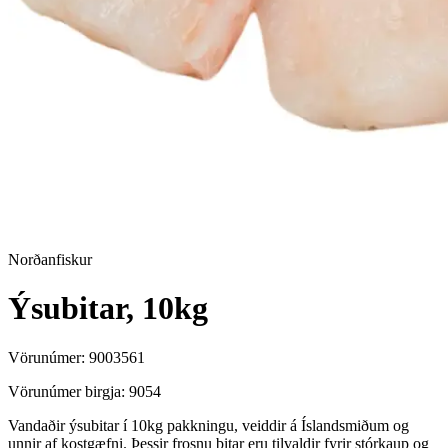
Norðanfiskur
Ýsubitar, 10kg
Vörunúmer:
9003561
Vörunúmer birgja:
9054
Vandaðir ýsubitar í 10kg pakkningu, veiddir á Íslandsmiðum og
unnir af kostgæfni. Þessir frosnu bitar eru tilvaldir fyrir stórkaup og