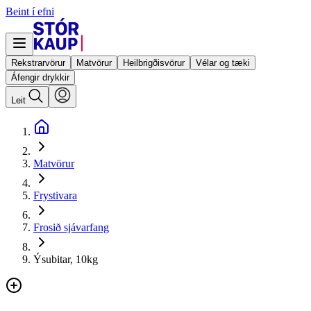
Beint í efni
Rekstrarvörur
Matvörur
Heilbrigðisvörur
Vélar og tæki
Áfengir drykkir
Leit
Matvörur
Frystivara
Frosið sjávarfang
Ýsubitar, 10kg