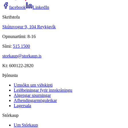
facebook
LinkedIn
Skrifstofa
Skútuvogur 9, 104 Reykjavík
Opnunartími: 8-16
Sími:
515 1500
storkaup@storkaup.is
Kt: 600122-2820
Þjónusta
Umsókn um viðskipti
Leiðbeiningar fyrir innskráningu
Algengar spurningar
Afhendingarmöguleikar
Lagersala
Stórkaup
Um Stórkaup