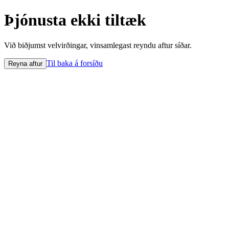
Þjónusta ekki tiltæk
Við biðjumst velvirðingar, vinsamlegast reyndu aftur síðar.
Til baka á forsíðu
Reyna aftur