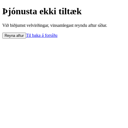
Þjónusta ekki tiltæk
Við biðjumst velvirðingar, vinsamlegast reyndu aftur síðar.
Til baka á forsíðu
Reyna aftur