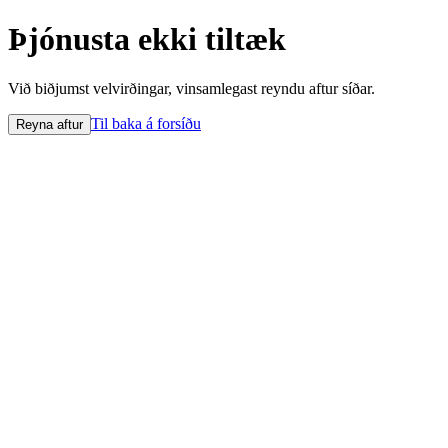
Þjónusta ekki tiltæk
Við biðjumst velvirðingar, vinsamlegast reyndu aftur síðar.
Til baka á forsíðu
Reyna aftur