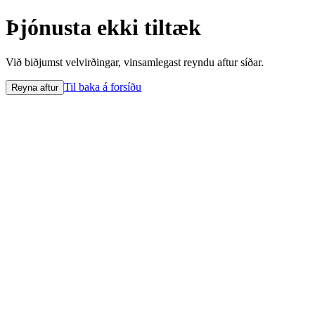
Þjónusta ekki tiltæk
Við biðjumst velvirðingar, vinsamlegast reyndu aftur síðar.
Til baka á forsíðu
Reyna aftur