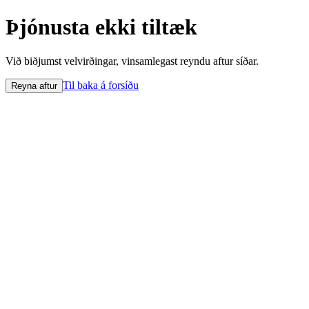
Þjónusta ekki tiltæk
Við biðjumst velvirðingar, vinsamlegast reyndu aftur síðar.
Til baka á forsíðu
Reyna aftur