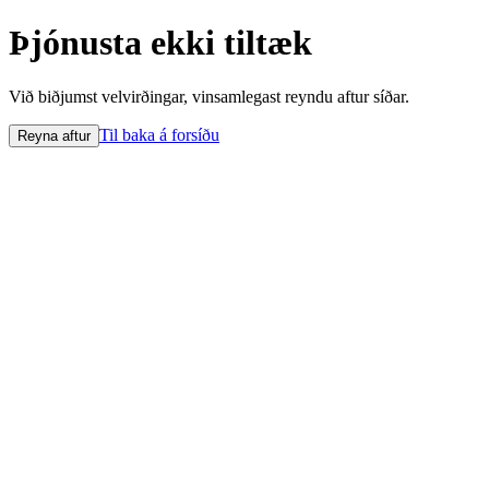
Þjónusta ekki tiltæk
Við biðjumst velvirðingar, vinsamlegast reyndu aftur síðar.
Til baka á forsíðu
Reyna aftur