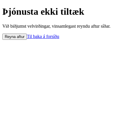
Þjónusta ekki tiltæk
Við biðjumst velvirðingar, vinsamlegast reyndu aftur síðar.
Til baka á forsíðu
Reyna aftur