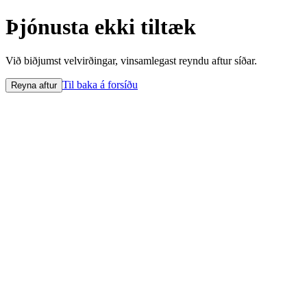
Þjónusta ekki tiltæk
Við biðjumst velvirðingar, vinsamlegast reyndu aftur síðar.
Til baka á forsíðu
Reyna aftur