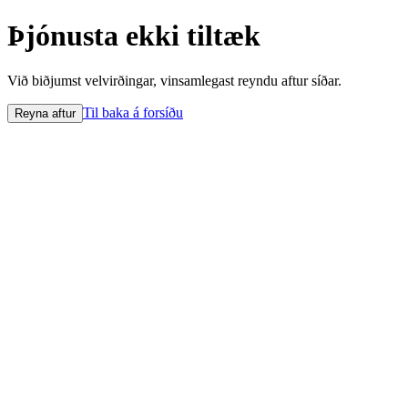
Þjónusta ekki tiltæk
Við biðjumst velvirðingar, vinsamlegast reyndu aftur síðar.
Til baka á forsíðu
Reyna aftur