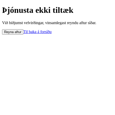
Þjónusta ekki tiltæk
Við biðjumst velvirðingar, vinsamlegast reyndu aftur síðar.
Til baka á forsíðu
Reyna aftur