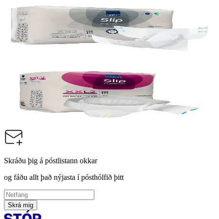
Abena
Abena Slip XS2 bleiur, 4x 32stk
Vörunúmer:
75386
Abena
Abena Slip XXL2 bleiur, 4x 10stk
Vörunúmer:
125706
Skráðu þig á póstlistann okkar
og fáðu allt það nýjasta í pósthólfið þitt
Skrá mig