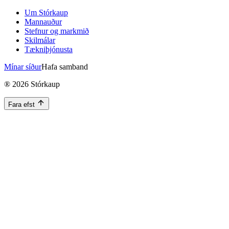
Um Stórkaup
Mannauður
Stefnur og markmið
Skilmálar
Tækniþjónusta
Mínar síður
Hafa samband
®
2026
Stórkaup
Fara efst