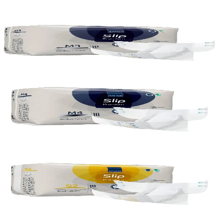
Vörunúmer:
75390
Abena
Abena Slip M3 bleiur, 4x 23stk
Vörunúmer:
75391
Rammasamningur
Abena
Abena Slip M4 bleiur, 4x 21stk
Vörunúmer:
75392
Rammasamningur
Abena
Abena Slip S2 bleiur, 3x 28stk
Vörunúmer:
75387