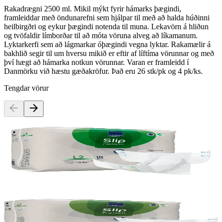
Rakadrægni 2500 ml. Mikil mýkt fyrir hámarks þægindi,
framleiddar með öndunarefni sem hjálpar til með að halda húðinni
heilbirgðri og eykur þægindi notenda til muna. Lekavörn á hliðun
og tvöfaldir límborðar til að móta vöruna alveg að líkamanum.
Lyktarkerfi sem að lágmarkar óþægindi vegna lyktar. Rakamælir á
bakhlið segir til um hversu mikið er eftir af líftíma vörunnar og með
því hægt að hámarka notkun vörunnar. Varan er framleidd í
Danmörku við hæstu gæðakröfur. Það eru 26 stk/pk og 4 pk/ks.
Tengdar vörur
Rammasamningur
Abena
Abena Slip L2 bleiur, 4x 22stk
Vörunúmer:
75394
Abena
Abena Slip L3 bleiur, 4x 20stk