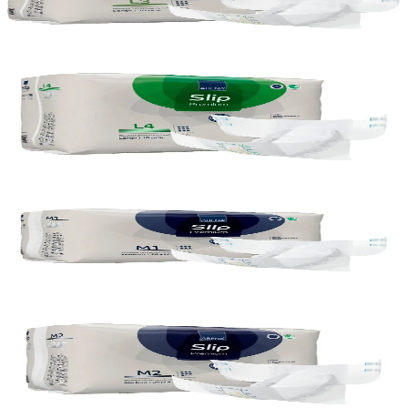
Vörunúmer:
75395
Rammasamningur
Abena
Abena Slip L4 bleiur, 4x 18stk
Vörunúmer:
75396
Abena
Abena Slip M1 bleiur, 4x 26stk
Vörunúmer:
75389
Rammasamningur
Abena
Abena Slip M2 bleiur, 4x 24stk