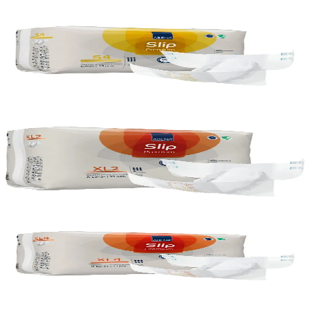
Rammasamningur
Abena
Abena Slip S4 bleiur, 4x 25stk
Vörunúmer:
75388
Rammasamningur
Abena
Abena Slip XL2 bleiur, 4x 21stk
Vörunúmer:
75397
Abena
Abena Slip XL4 bleiur, 4x 12stk
Vörunúmer:
75398
Rammasamningur