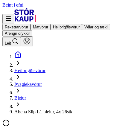
Beint í efni
Rekstrarvörur
Matvörur
Heilbrigðisvörur
Vélar og tæki
Áfengir drykkir
Leit
Heilbrigðisvörur
Þvaglekavörur
Bleiur
Abena Slip L1 bleiur, 4x 26stk