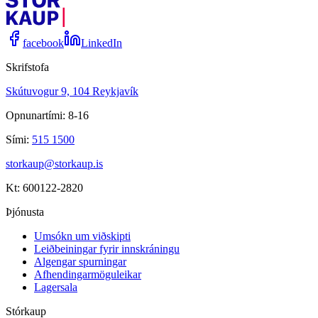
facebook
LinkedIn
Skrifstofa
Skútuvogur 9, 104 Reykjavík
Opnunartími: 8-16
Sími:
515 1500
storkaup@storkaup.is
Kt: 600122-2820
Þjónusta
Umsókn um viðskipti
Leiðbeiningar fyrir innskráningu
Algengar spurningar
Afhendingarmöguleikar
Lagersala
Stórkaup