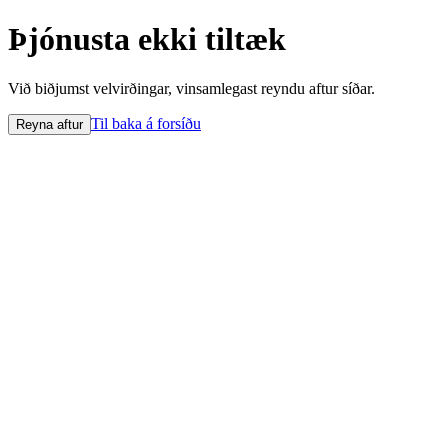
Þjónusta ekki tiltæk
Við biðjumst velvirðingar, vinsamlegast reyndu aftur síðar.
Til baka á forsíðu
Reyna aftur