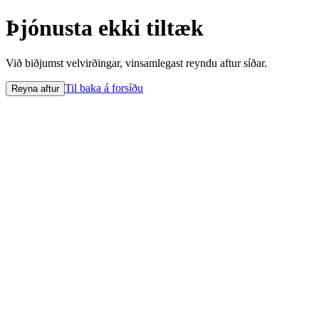
Þjónusta ekki tiltæk
Við biðjumst velvirðingar, vinsamlegast reyndu aftur síðar.
Til baka á forsíðu
Reyna aftur