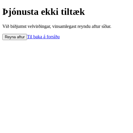
Þjónusta ekki tiltæk
Við biðjumst velvirðingar, vinsamlegast reyndu aftur síðar.
Til baka á forsíðu
Reyna aftur