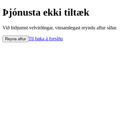
Þjónusta ekki tiltæk
Við biðjumst velvirðingar, vinsamlegast reyndu aftur síðar.
Til baka á forsíðu
Reyna aftur