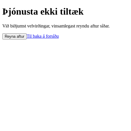
Þjónusta ekki tiltæk
Við biðjumst velvirðingar, vinsamlegast reyndu aftur síðar.
Til baka á forsíðu
Reyna aftur