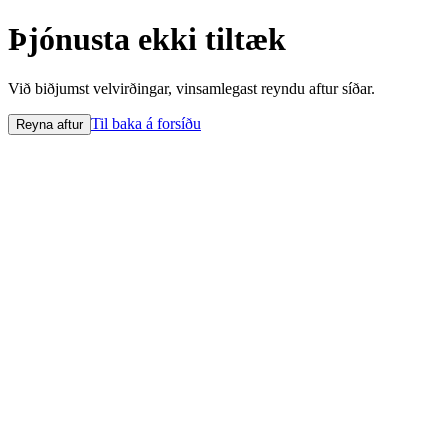
Þjónusta ekki tiltæk
Við biðjumst velvirðingar, vinsamlegast reyndu aftur síðar.
Til baka á forsíðu
Reyna aftur