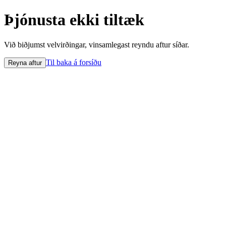
Þjónusta ekki tiltæk
Við biðjumst velvirðingar, vinsamlegast reyndu aftur síðar.
Til baka á forsíðu
Reyna aftur