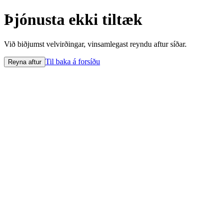
Þjónusta ekki tiltæk
Við biðjumst velvirðingar, vinsamlegast reyndu aftur síðar.
Til baka á forsíðu
Reyna aftur