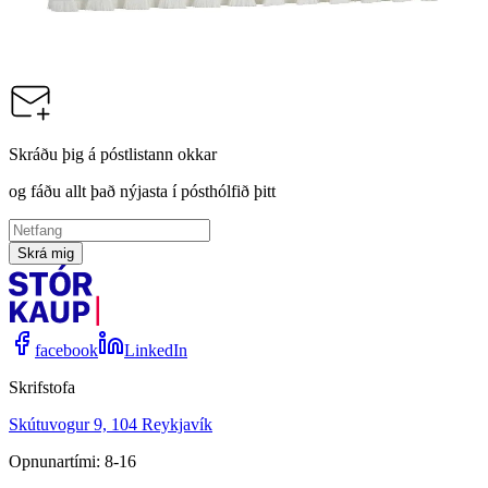
40x5x7,5cm, hvítur
Vörunúmer:
9001105
Skráðu þig á póstlistann okkar
og fáðu allt það nýjasta í pósthólfið þitt
Skrá mig
facebook
LinkedIn
Skrifstofa
Skútuvogur 9, 104 Reykjavík
Opnunartími: 8-16