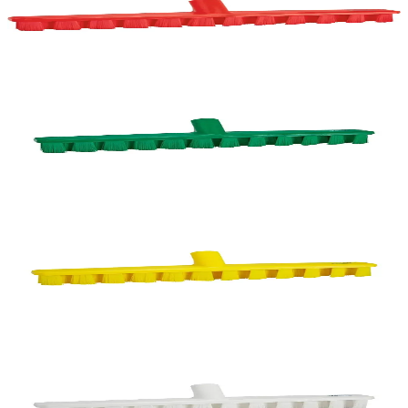
Gólfskrúbbur 40cm stíf hár rauður
Vörunúmer:
9001182
Vikan
Vikan gólfskrúbbur 40cm, stíf hár,
40x5x7,5cm, grænn
Vörunúmer:
9001106
Vikan
Vikan gólfskrúbbur 40cm, stíf hár,
40x5x7,5cm, gulur
Vörunúmer:
9001107
Vikan
Vikan gólfskrúbbur 40cm, stíf hár,