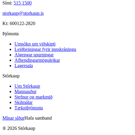
Sími:
515 1500
storkaup@storkaup.is
Kt: 600122-2820
Þjónusta
Umsókn um viðskipti
Leiðbeiningar fyrir innskráningu
Algengar spurningar
Afhendingarmöguleikar
Lagersala
Stórkaup
Um Stórkaup
Mannauður
Stefnur og markmið
Skilmálar
Tækniþjónusta
Mínar síður
Hafa samband
®
2026
Stórkaup