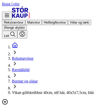
Beint í efni
Rekstrarvörur
Matvörur
Heilbrigðisvörur
Vélar og tæki
Áfengir drykkir
Leit
Rekstrarvörur
Ræstiáhöld
Burstar og sópar
Vikan gólfskrúbbur 40cm, stíf hár, 40x5x7,5cm, blár