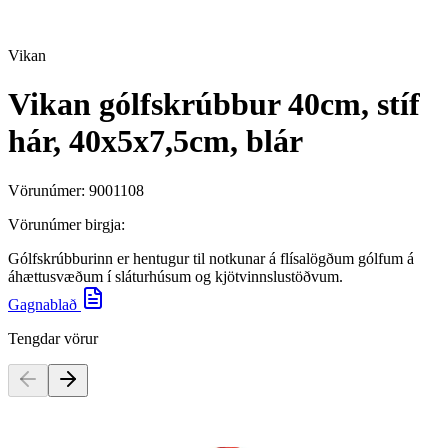
Vikan
Vikan gólfskrúbbur 40cm, stíf
hár, 40x5x7,5cm, blár
Vörunúmer:
9001108
Vörunúmer birgja:
Gólfskrúbburinn er hentugur til notkunar á flísalögðum gólfum á
áhættusvæðum í sláturhúsum og kjötvinnslustöðvum.
Gagnablað
Tengdar vörur
Vikan