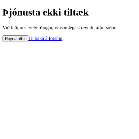
Þjónusta ekki tiltæk
Við biðjumst velvirðingar, vinsamlegast reyndu aftur síðar.
Til baka á forsíðu
Reyna aftur