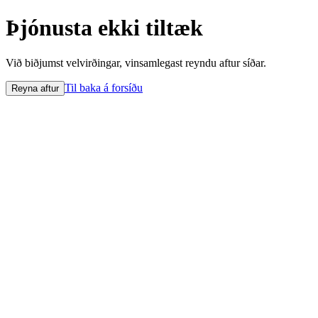
Þjónusta ekki tiltæk
Við biðjumst velvirðingar, vinsamlegast reyndu aftur síðar.
Til baka á forsíðu
Reyna aftur