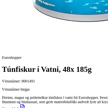
Euroshopper
Túnfiskur í Vatni, 48x 185g
Vörunúmer:
9001491
Vörunúmer birgja:
Hreinn, magur og próteinríkur túnfiskur í vatni frá Euroshopper. Þessi v
fituminni og hlutlausari, sem gerir matreiðslufólki auðvelt fyrir að kry