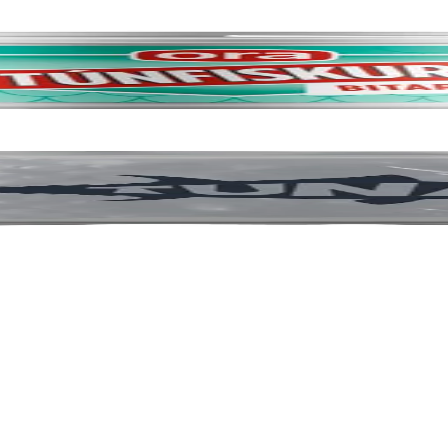
ssoði, 240x3kg