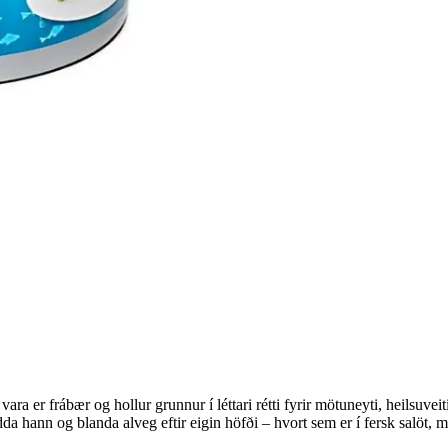
ara er frábær og hollur grunnur í léttari rétti fyrir mötuneyti, heilsuvei
dda hann og blanda alveg eftir eigin höfði – hvort sem er í fersk salöt, m