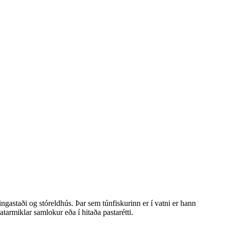
tingastaði og stóreldhús. Þar sem túnfiskurinn er í vatni er hann
atarmiklar samlokur eða í hitaða pastarétti.