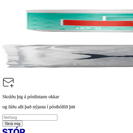
Ora
Túnfiskur í vatni, 24x 185g
Vörunúmer:
9003406
Thai Union
Túnfiskur, skipjack í flögum með grænmeti
Vörunúmer:
9002752
Skráðu þig á póstlistann okkar
og fáðu allt það nýjasta í pósthólfið þitt
Skrá mig