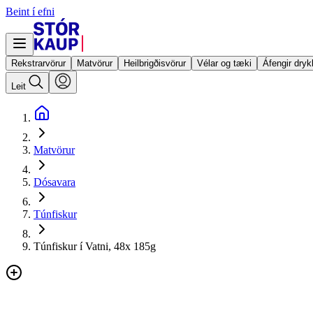
Beint í efni
Rekstrarvörur
Matvörur
Heilbrigðisvörur
Vélar og tæki
Áfengir dryk
Leit
Matvörur
Dósavara
Túnfiskur
Túnfiskur í Vatni, 48x 185g