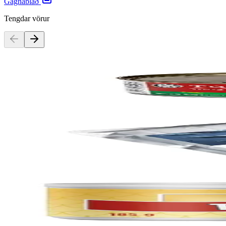
Gagnablað
Tengdar vörur
Euroshopper
Túnfiskur í Olíu, 48x 185g
Vörunúmer:
9001492
Kokkens Catering
Túnfiskur í Vatni, 12x 1kg
Vörunúmer:
9001586
Ora
Túnfiskur í olíu, 24x 185g
Vörunúmer:
9003405