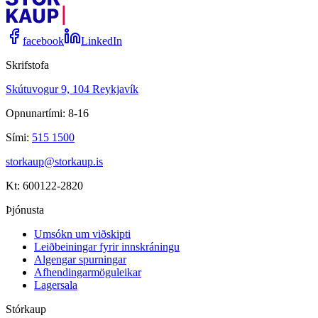
facebook
LinkedIn
Skrifstofa
Skútuvogur 9, 104 Reykjavík
Opnunartími: 8-16
Sími:
515 1500
storkaup@storkaup.is
Kt: 600122-2820
Þjónusta
Umsókn um viðskipti
Leiðbeiningar fyrir innskráningu
Algengar spurningar
Afhendingarmöguleikar
Lagersala
Stórkaup