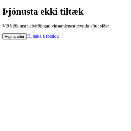
Þjónusta ekki tiltæk
Við biðjumst velvirðingar, vinsamlegast reyndu aftur síðar.
Til baka á forsíðu
Reyna aftur