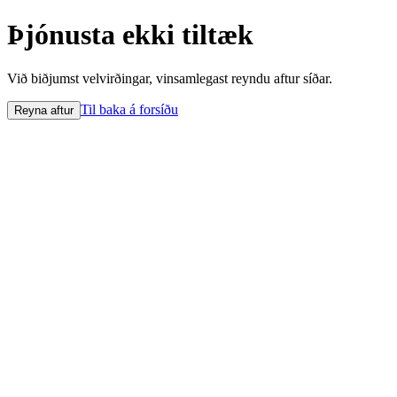
Þjónusta ekki tiltæk
Við biðjumst velvirðingar, vinsamlegast reyndu aftur síðar.
Til baka á forsíðu
Reyna aftur