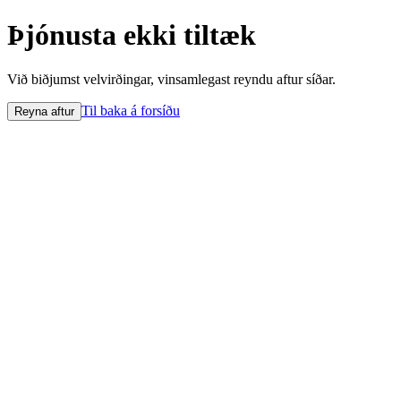
Þjónusta ekki tiltæk
Við biðjumst velvirðingar, vinsamlegast reyndu aftur síðar.
Til baka á forsíðu
Reyna aftur