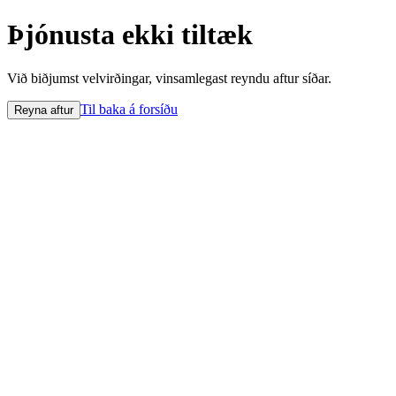
Þjónusta ekki tiltæk
Við biðjumst velvirðingar, vinsamlegast reyndu aftur síðar.
Til baka á forsíðu
Reyna aftur