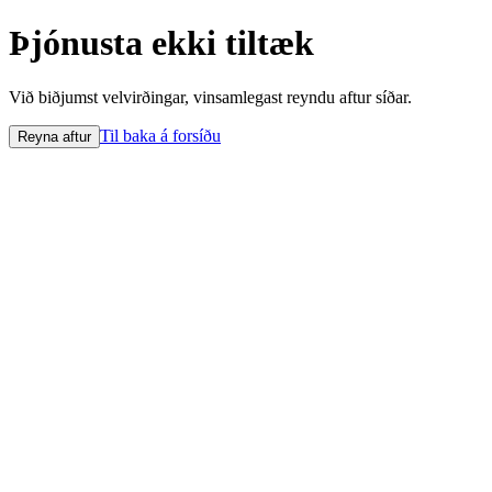
Þjónusta ekki tiltæk
Við biðjumst velvirðingar, vinsamlegast reyndu aftur síðar.
Til baka á forsíðu
Reyna aftur