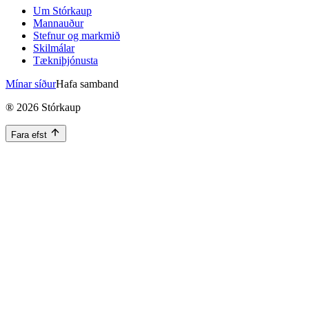
Um Stórkaup
Mannauður
Stefnur og markmið
Skilmálar
Tækniþjónusta
Mínar síður
Hafa samband
®
2026
Stórkaup
Fara efst