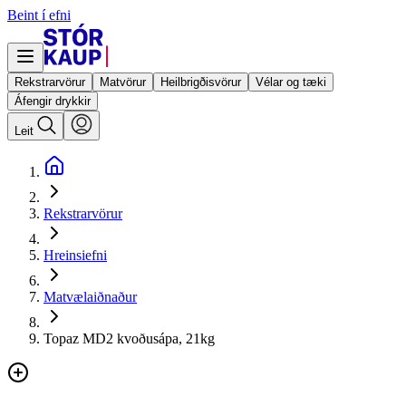
Beint í efni
Rekstrarvörur
Matvörur
Heilbrigðisvörur
Vélar og tæki
Áfengir drykkir
Leit
Rekstrarvörur
Hreinsiefni
Matvælaiðnaður
Topaz MD2 kvoðusápa, 21kg