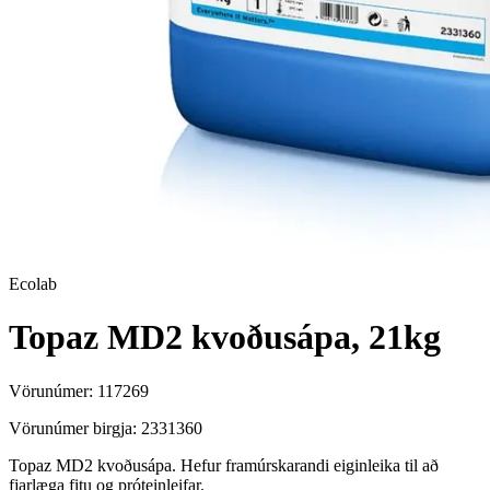
Ecolab
Topaz MD2 kvoðusápa, 21kg
Vörunúmer:
117269
Vörunúmer birgja:
2331360
Topaz MD2 kvoðusápa. Hefur framúrskarandi eiginleika til að
fjarlæga fitu og próteinleifar.