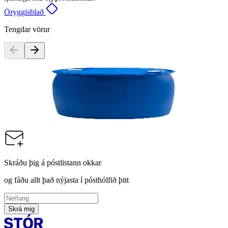
Öryggisblað
Tengdar vörur
Ecolab
Topaz MD2 kvoðusápa, 220kg
Vörunúmer:
118097
Skráðu þig á póstlistann okkar
og fáðu allt það nýjasta í pósthólfið þitt
Skrá mig