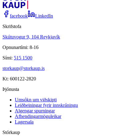
facebook
LinkedIn
Skrifstofa
Skútuvogur 9, 104 Reykjavík
Opnunartími: 8-16
Sími:
515 1500
storkaup@storkaup.is
Kt: 600122-2820
Þjónusta
Umsókn um viðskipti
Leiðbeiningar fyrir innskráningu
Algengar spurningar
Afhendingarmöguleikar
Lagersala
Stórkaup