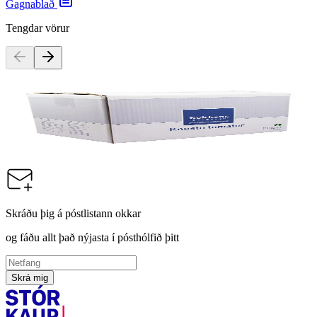
Gagnablað
Tengdar vörur
Kokkens Catering
Tómatar Maukaðir, 10kg
Vörunúmer:
9001519
Skráðu þig á póstlistann okkar
og fáðu allt það nýjasta í pósthólfið þitt
Skrá mig