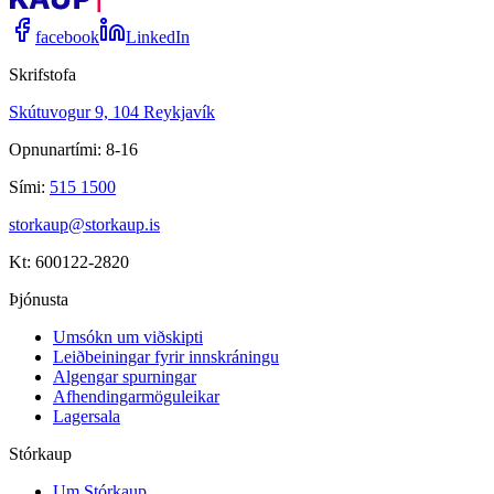
facebook
LinkedIn
Skrifstofa
Skútuvogur 9, 104 Reykjavík
Opnunartími: 8-16
Sími:
515 1500
storkaup@storkaup.is
Kt: 600122-2820
Þjónusta
Umsókn um viðskipti
Leiðbeiningar fyrir innskráningu
Algengar spurningar
Afhendingarmöguleikar
Lagersala
Stórkaup
Um Stórkaup