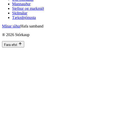
Mannauður
Stefnur og markmið
Skilmálar
Tækniþjónusta
Mínar síður
Hafa samband
®
2026
Stórkaup
Fara efst