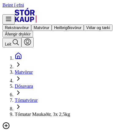
Beint í efni
Rekstrarvörur
Matvörur
Heilbrigðisvörur
Vélar og tæki
Áfengir drykkir
Leit
Matvörur
Dósavara
Tómatvörur
Tómatar Maukaðir, 3x 2,5kg