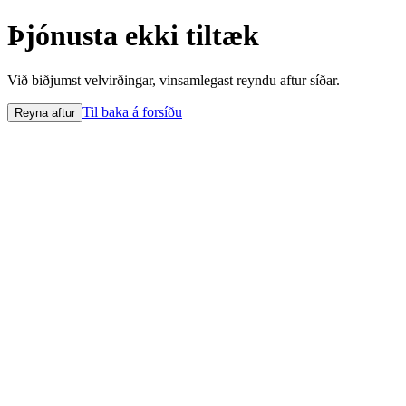
Þjónusta ekki tiltæk
Við biðjumst velvirðingar, vinsamlegast reyndu aftur síðar.
Til baka á forsíðu
Reyna aftur