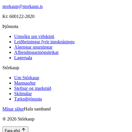
storkaup@storkaup.is
Kt: 600122-2820
Þjónusta
Umsókn um viðskipti
Leiðbeiningar fyrir innskráningu
Algengar spurningar
Afhendingarmöguleikar
Lagersala
Stórkaup
Um Stórkaup
Mannauður
Stefnur og markmið
Skilmálar
Tækniþjónusta
Mínar síður
Hafa samband
®
2026
Stórkaup
Fara efst