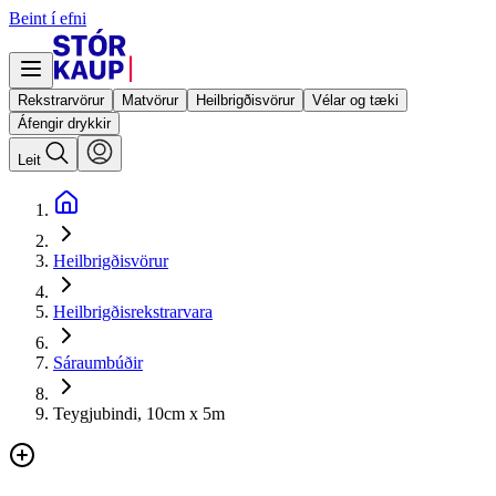
Beint í efni
Rekstrarvörur
Matvörur
Heilbrigðisvörur
Vélar og tæki
Áfengir drykkir
Leit
Heilbrigðisvörur
Heilbrigðisrekstrarvara
Sáraumbúðir
Teygjubindi, 10cm x 5m