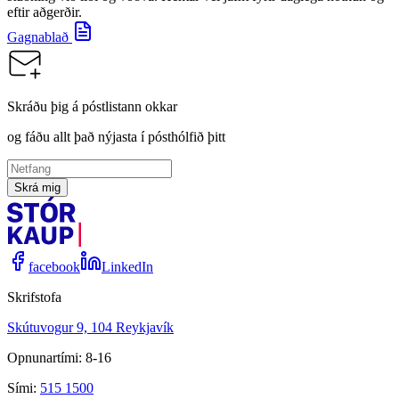
eftir aðgerðir.
Gagnablað
Skráðu þig á póstlistann okkar
og fáðu allt það nýjasta í pósthólfið þitt
Skrá mig
facebook
LinkedIn
Skrifstofa
Skútuvogur 9, 104 Reykjavík
Opnunartími: 8-16
Sími:
515 1500