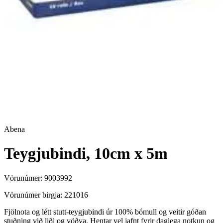
Abena
Teygjubindi, 10cm x 5m
Vörunúmer:
9003992
Vörunúmer birgja:
221016
Fjölnota og létt stutt-teygjubindi úr 100% bómull og veitir góðan
stuðning við liði og vöðva. Hentar vel jafnt fyrir daglega notkun og