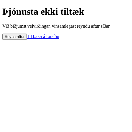
Þjónusta ekki tiltæk
Við biðjumst velvirðingar, vinsamlegast reyndu aftur síðar.
Til baka á forsíðu
Reyna aftur