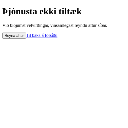
Þjónusta ekki tiltæk
Við biðjumst velvirðingar, vinsamlegast reyndu aftur síðar.
Til baka á forsíðu
Reyna aftur