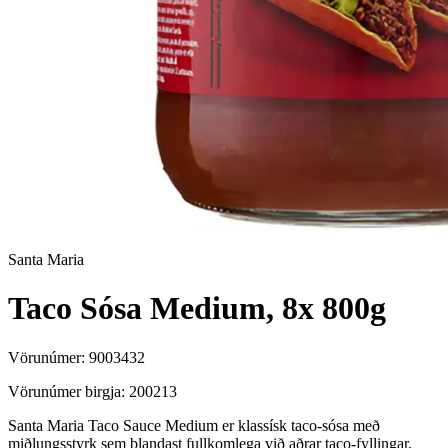
Santa Maria
Taco Sósa Medium, 8x 800g
Vörunúmer:
9003432
Vörunúmer birgja:
200213
Santa Maria Taco Sauce Medium er klassísk taco-sósa með
miðlungsstyrk sem blandast fullkomlega við aðrar taco-fyllingar.