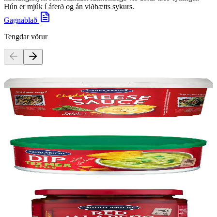
Hún er mjúk í áferð og án viðbætts sykurs.
Gagnablað
Tengdar vörur
Santa Maria
Cheddar Cheese sauce, 3x 3kg
Vörunúmer:
9003538
Santa Maria
Guacamole Dip, 24x 250g
Vörunúmer:
9002378
Santa Maria
Jalapeno Rautt, 12x 215g