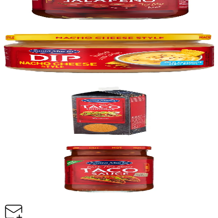
Vörunúmer:
9002456
Santa Maria
Ostasósa, 12x 250g
Vörunúmer:
9002377
Santa Maria
Taco Spice Mix, 532g
Vörunúmer:
9000103
Santa Maria
Taco Sósa Hot, 12x 230g
Vörunúmer:
9002379