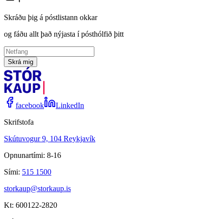
Skráðu þig á póstlistann okkar
og fáðu allt það nýjasta í pósthólfið þitt
Skrá mig
facebook
LinkedIn
Skrifstofa
Skútuvogur 9, 104 Reykjavík
Opnunartími: 8-16
Sími:
515 1500
storkaup@storkaup.is
Kt: 600122-2820