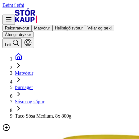
Beint í efni
Rekstrarvörur
Matvörur
Heilbrigðisvörur
Vélar og tæki
Áfengir drykkir
Leit
Matvörur
Þurrlager
Sósur og súpur
Taco Sósa Medium, 8x 800g