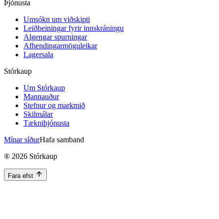
Þjónusta
Umsókn um viðskipti
Leiðbeiningar fyrir innskráningu
Algengar spurningar
Afhendingarmöguleikar
Lagersala
Stórkaup
Um Stórkaup
Mannauður
Stefnur og markmið
Skilmálar
Tækniþjónusta
Mínar síður
Hafa samband
®
2026
Stórkaup
Fara efst