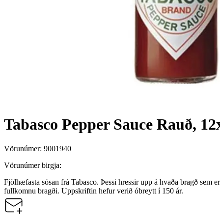
Tabasco Pepper Sauce Rauð, 12
Vörunúmer:
9001940
Vörunúmer birgja:
Fjölhæfasta sósan frá Tabasco. Þessi hressir upp á hvaða bragð sem er í 
fullkomnu bragði. Uppskriftin hefur verið óbreytt í 150 ár.