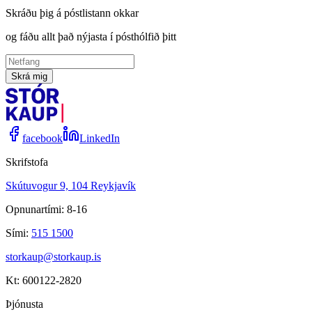
Skráðu þig á póstlistann okkar
og fáðu allt það nýjasta í pósthólfið þitt
Skrá mig
facebook
LinkedIn
Skrifstofa
Skútuvogur 9, 104 Reykjavík
Opnunartími: 8-16
Sími:
515 1500
storkaup@storkaup.is
Kt: 600122-2820
Þjónusta