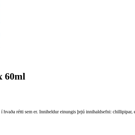
x 60ml
hvaða rétti sem er. Inniheldur einungis þrjú innihaldsefni: chillipipar, 