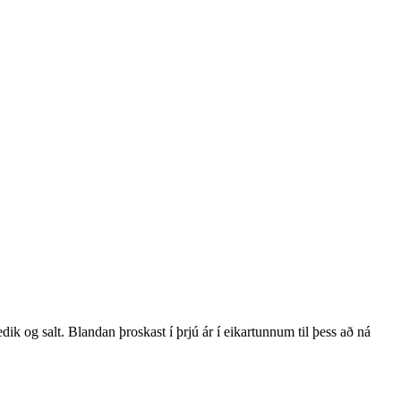
edik og salt. Blandan þroskast í þrjú ár í eikartunnum til þess að ná