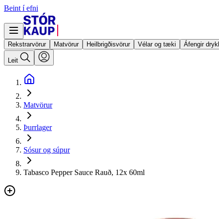
Beint í efni
Rekstrarvörur
Matvörur
Heilbrigðisvörur
Vélar og tæki
Áfengir dryk
Leit
Matvörur
Þurrlager
Sósur og súpur
Tabasco Pepper Sauce Rauð, 12x 60ml