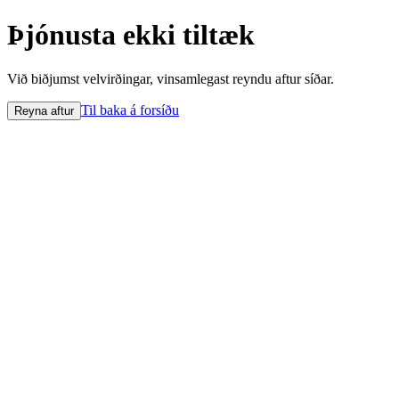
Þjónusta ekki tiltæk
Við biðjumst velvirðingar, vinsamlegast reyndu aftur síðar.
Til baka á forsíðu
Reyna aftur