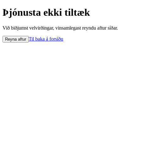
Þjónusta ekki tiltæk
Við biðjumst velvirðingar, vinsamlegast reyndu aftur síðar.
Til baka á forsíðu
Reyna aftur