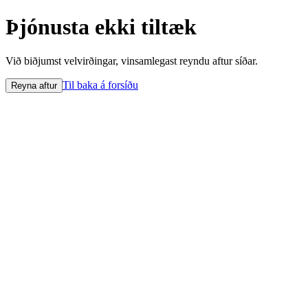
Þjónusta ekki tiltæk
Við biðjumst velvirðingar, vinsamlegast reyndu aftur síðar.
Til baka á forsíðu
Reyna aftur