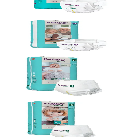
Vörunúmer:
131512
Bambo Nature
Bleiur Bambo Nature 7 (18kg+), 3x 40stk
Vörunúmer:
9003454
Bambo Nature
Buxnableiur Bambo Nature 4 (7-12kg), 3x
40stk
Vörunúmer:
131520
Bambo Nature
Buxnableiur Bambo Nature 5 (11-17kg),
3x 38stk