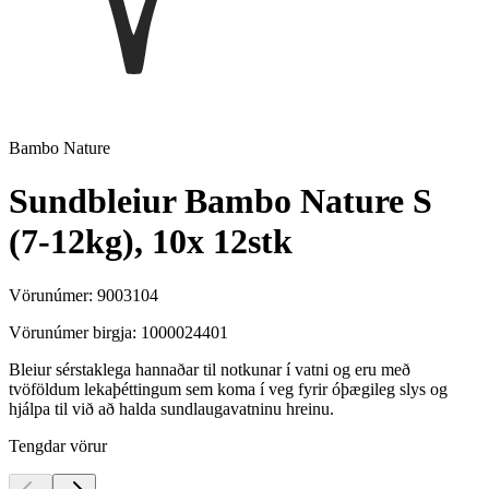
Bambo Nature
Sundbleiur Bambo Nature S
(7-12kg), 10x 12stk
Vörunúmer:
9003104
Vörunúmer birgja:
1000024401
Bleiur sérstaklega hannaðar til notkunar í vatni og eru með
tvöföldum lekaþéttingum sem koma í veg fyrir óþægileg slys og
hjálpa til við að halda sundlaugavatninu hreinu.
Tengdar vörur