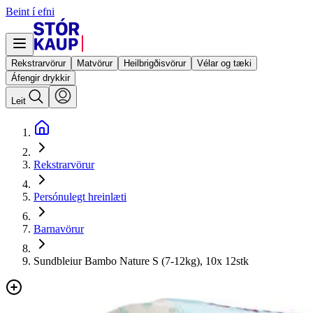
Beint í efni
Rekstrarvörur
Matvörur
Heilbrigðisvörur
Vélar og tæki
Áfengir drykkir
Leit
Rekstrarvörur
Persónulegt hreinlæti
Barnavörur
Sundbleiur Bambo Nature S (7-12kg), 10x 12stk