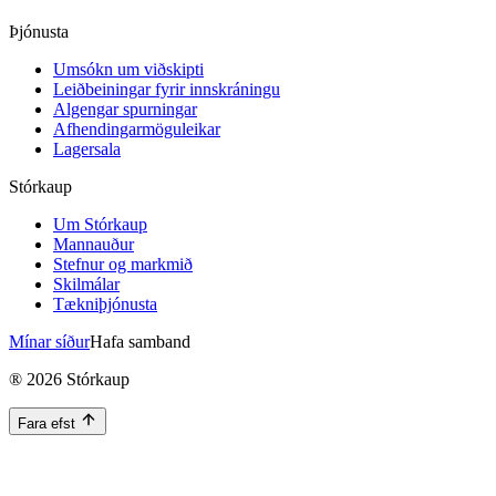
Þjónusta
Umsókn um viðskipti
Leiðbeiningar fyrir innskráningu
Algengar spurningar
Afhendingarmöguleikar
Lagersala
Stórkaup
Um Stórkaup
Mannauður
Stefnur og markmið
Skilmálar
Tækniþjónusta
Mínar síður
Hafa samband
®
2026
Stórkaup
Fara efst