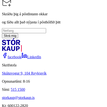
Skráðu þig á póstlistann okkar
og fáðu allt það nýjasta í pósthólfið þitt
Skrá mig
facebook
LinkedIn
Skrifstofa
Skútuvogur 9, 104 Reykjavík
Opnunartími: 8-16
Sími:
515 1500
storkaup@storkaup.is
Kt: 600122-2820