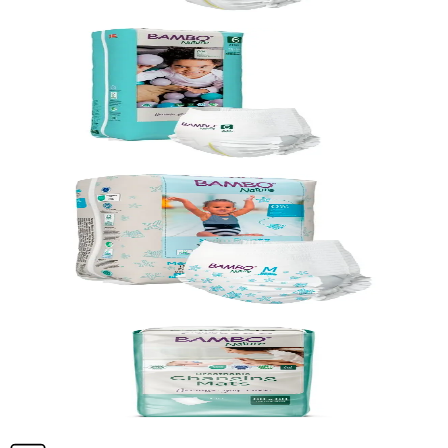
Vörunúmer:
131521
Bambo Nature
Buxnableiur Bambo Nature 6 (15kg+), 3x
40stk
Vörunúmer:
131522
Abena
Sundbleiur Bambo Nature M (12kg+),
10x 12stk
Vörunúmer:
9003105
Bambo Nature
Undirlegg Skiptimotta 60x60cm, 10x 8stk
Vörunúmer:
9003894