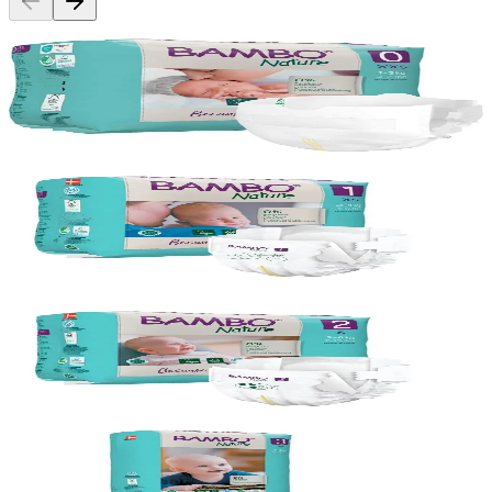
Bambo Nature
Bleiur Bambo Nature 0 (1-3kg), 6x 24stk
Vörunúmer:
9000523
Bambo Nature
Bleiur Bambo Nature 1 (2-4kg), 6x 22stk
Vörunúmer:
131506
Bambo Nature
Bleiur Bambo Nature 2 (3-6kg), 6x 30stk
Vörunúmer:
131507
Bambo Nature
Bleiur Bambo Nature 3 (4-8kg), 3x 52stk