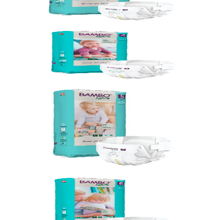
Vörunúmer:
131508
Bambo Nature
Bleiur Bambo Nature 4 (7-14kg), 3x 48stk
Vörunúmer:
131509
Rammasamningur
Bambo Nature
Bleiur Bambo Nature 5 (12-18kg), 3x
44stk
Vörunúmer:
131511
Rammasamningur
Bambo Nature
Bleiur Bambo Nature 6 (16kg+), 3x 40stk