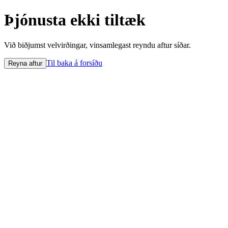
Þjónusta ekki tiltæk
Við biðjumst velvirðingar, vinsamlegast reyndu aftur síðar.
Til baka á forsíðu
Reyna aftur