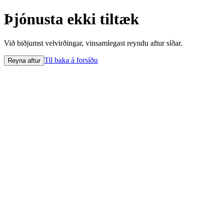
Þjónusta ekki tiltæk
Við biðjumst velvirðingar, vinsamlegast reyndu aftur síðar.
Til baka á forsíðu
Reyna aftur