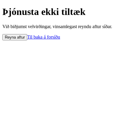
Þjónusta ekki tiltæk
Við biðjumst velvirðingar, vinsamlegast reyndu aftur síðar.
Til baka á forsíðu
Reyna aftur