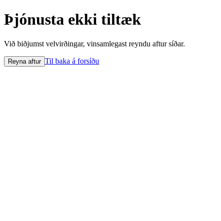
Þjónusta ekki tiltæk
Við biðjumst velvirðingar, vinsamlegast reyndu aftur síðar.
Til baka á forsíðu
Reyna aftur