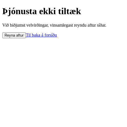
Þjónusta ekki tiltæk
Við biðjumst velvirðingar, vinsamlegast reyndu aftur síðar.
Til baka á forsíðu
Reyna aftur