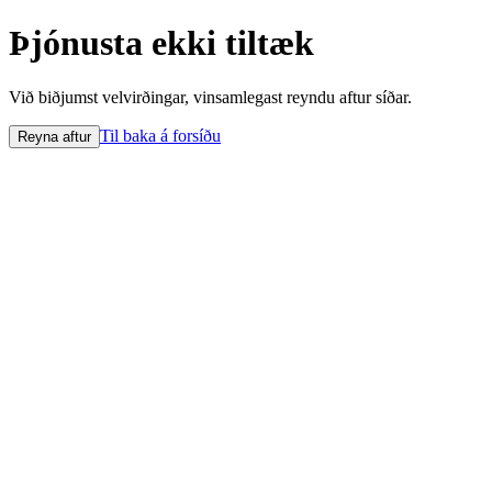
Þjónusta ekki tiltæk
Við biðjumst velvirðingar, vinsamlegast reyndu aftur síðar.
Til baka á forsíðu
Reyna aftur